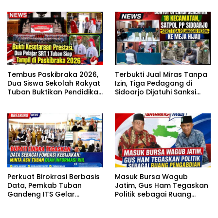
Harus Dilakukan?”
Tembus Paskibraka 2026,
Terbukti Jual Miras Tanpa
Dua Siswa Sekolah Rakyat
Izin, Tiga Pedagang di
Tuban Buktikan Pendidikan
Sidoarjo Dijatuhi Sanksi
Inklusif Mampu Bersaing
Denda dalam Sidang
Tipiring
Perkuat Birokrasi Berbasis
Masuk Bursa Wagub
Data, Pemkab Tuban
Jatim, Gus Ham Tegaskan
Gandeng ITS Gelar
Politik sebagai Ruang
Pelatihan Excel
Pengabdian
Intermediate ASN