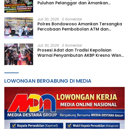
Puluhan Pelanggar dan Amankan
Penggembira IKS PI Berkendara
Membahayakan
Juli 30, 2026
0 Komentar
Polres Bondowoso Amankan Tersangka
Percobaan Pembobolan ATM dan
Pencurian di Tiga Lokasi
Juli 30, 2026
0 Komentar
Prosesi Adat dan Tradisi Kepolisian
Warnai Penyambutan AKBP Kresno Wisnu
Putranto di Polres Kediri Kota
LOWONGAN BERGABUNG DI MEDIA