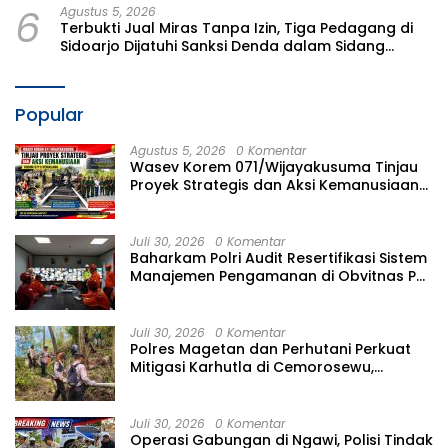
6
Agustus 5, 2026
Terbukti Jual Miras Tanpa Izin, Tiga Pedagang di
Sidoarjo Dijatuhi Sanksi Denda dalam Sidang
Tipiring
Popular
Agustus 5, 2026
0 Komentar
Wasev Korem 071/Wijayakusuma Tinjau
Proyek Strategis dan Aksi Kemanusiaan
Kodim 0711/Pemalang
Juli 30, 2026
0 Komentar
Baharkam Polri Audit Resertifikasi Sistem
Manajemen Pengamanan di Obvitnas PT
TPPI Tuban Jatim
Juli 30, 2026
0 Komentar
Polres Magetan dan Perhutani Perkuat
Mitigasi Karhutla di Cemorosewu,
Bangun Ilaran Api Sejauh 1,8 Km
Juli 30, 2026
0 Komentar
Operasi Gabungan di Ngawi, Polisi Tindak