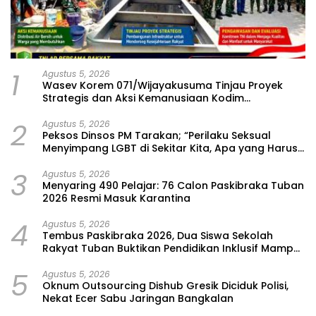
1
Agustus 5, 2026
Wasev Korem 071/Wijayakusuma Tinjau Proyek
Strategis dan Aksi Kemanusiaan Kodim
0711/Pemalang
2
Agustus 5, 2026
Peksos Dinsos PM Tarakan; “Perilaku Seksual
Menyimpang LGBT di Sekitar Kita, Apa yang Harus
Dilakukan?”
3
Agustus 5, 2026
Menyaring 490 Pelajar: 76 Calon Paskibraka Tuban
2026 Resmi Masuk Karantina
4
Agustus 5, 2026
Tembus Paskibraka 2026, Dua Siswa Sekolah
Rakyat Tuban Buktikan Pendidikan Inklusif Mampu
Bersaing
5
Agustus 5, 2026
Oknum Outsourcing Dishub Gresik Diciduk Polisi,
Nekat Ecer Sabu Jaringan Bangkalan