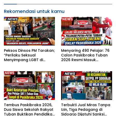
Rekomendasi untuk kamu
Peksos Dinsos PM Tarakan;
Menyaring 490 Pelajar: 76
“Perilaku Seksual
Calon Paskibraka Tuban
Menyimpang LGBT di
2026 Resmi Masuk
Sekitar Kita, Apa yang
Karantina
Harus Dilakukan?”
Tembus Paskibraka 2026,
Terbukti Jual Miras Tanpa
Dua Siswa Sekolah Rakyat
Izin, Tiga Pedagang di
Tuban Buktikan Pendidikan
Sidoarjo Dijatuhi Sanksi