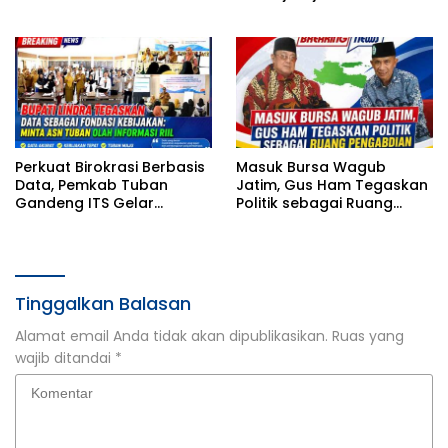
Inklusif Mampu Bersaing
Denda dalam Sidang
Tipiring
Perkuat Birokrasi Berbasis
Masuk Bursa Wagub
Data, Pemkab Tuban
Jatim, Gus Ham Tegaskan
Gandeng ITS Gelar
Politik sebagai Ruang
Pelatihan Excel
Pengabdian
Intermediate ASN
Tinggalkan Balasan
Alamat email Anda tidak akan dipublikasikan.
Ruas yang
wajib ditandai
*