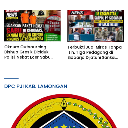
Karantina
Inklusif Mampu Bersaing
Oknum Outsourcing
Terbukti Jual Miras Tanpa
Dishub Gresik Diciduk
Izin, Tiga Pedagang di
Polisi, Nekat Ecer Sabu
Sidoarjo Dijatuhi Sanksi
Jaringan Bangkalan
Denda dalam Sidang
Tipiring
DPC PJI KAB. LAMONGAN