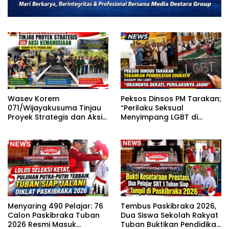
Wasev Korem
Peksos Dinsos PM Tarakan;
071/Wijayakusuma Tinjau
“Perilaku Seksual
Proyek Strategis dan Aksi
Menyimpang LGBT di
Kemanusiaan Kodim
Sekitar Kita, Apa yang
0711/Pemalang
Harus Dilakukan?”
Menyaring 490 Pelajar: 76
Tembus Paskibraka 2026,
Calon Paskibraka Tuban
Dua Siswa Sekolah Rakyat
2026 Resmi Masuk
Tuban Buktikan Pendidikan