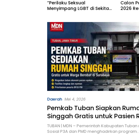
“Perilaku Seksual
Calon P
kusuma Tinjau
Menyimpang LGBT di Sekitar
2026 Re
tegis dan Aksi
Kita, Apa yang Harus
an Kodim
Dilakukan?”
lang
Daerah
Mei 4, 2026
Pemkab Tuban Siapkan Rum
Singgah Gratis untuk Pasien 
Surabaya
TUBAN | MDN – Pemerintah Kabupaten Tuban 
Sosial P3A dan PMD menghadirkan program