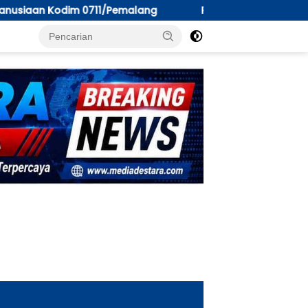
ang
Peksos Dinsos PM Tarakan; “Perilaku Seksual Men