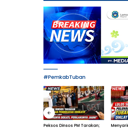
#PemkabTuban
Peksos Dinsos PM Tarakan;
Menyarin
em