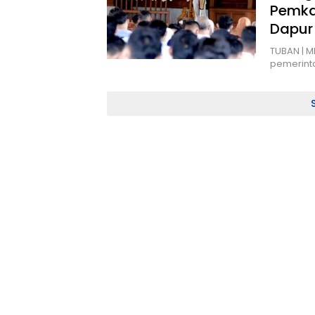
Pemka
Dapur
TUBAN | M
pemerint