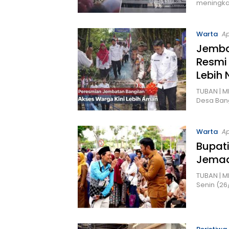
meningkat
Warta
Ap
Jembat
Resmi
Lebih
TUBAN | 
Desa Bang
Warta
Ap
Bupati
Jemaa
TUBAN | 
Senin (26