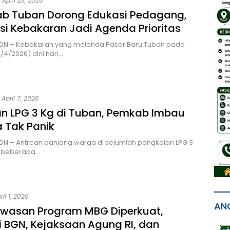
April 23, 2026
b Tuban Dorong Edukasi Pedagang,
si Kebakaran Jadi Agenda Prioritas
MDN – Kebakaran yang melanda Pasar Baru Tuban pada
/4/2026) dini hari,…
April 7, 2026
an LPG 3 Kg di Tuban, Pemkab Imbau
 Tak Panik
DN – Antrean panjang warga di sejumlah pangkalan LPG 3
 beberapa…
ril 1, 2026
AN
wasan Program MBG Diperkuat,
i BGN, Kejaksaan Agung RI, dan