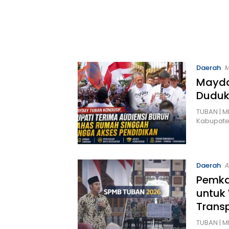
Daerah
M
Mayda
Duduk
TUBAN | M
Kabupate
Daerah
A
Pemka
untuk
Trans
TUBAN | M