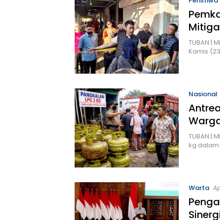
Peristiwa
Pemka
Mitiga
TUBAN | 
Kamis (23
Nasional
Antre
Warga
TUBAN | M
kg dalam
Warta
Ap
Penga
Sinerg