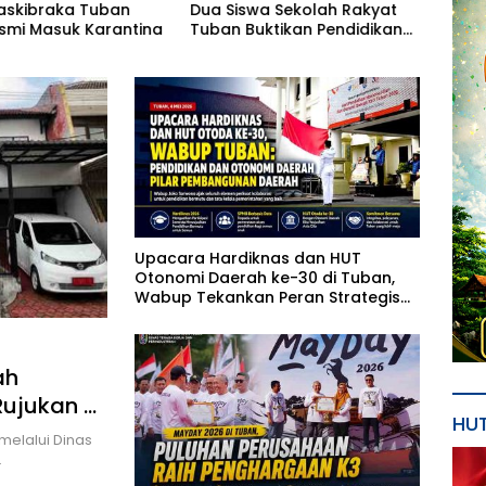
askibraka Tuban
Dua Siswa Sekolah Rakyat
Gresi
smi Masuk Karantina
Tuban Buktikan Pendidikan
Ecer
Inklusif Mampu Bersaing
Bang
Upacara Hardiknas dan HUT
Otonomi Daerah ke-30 di Tuban,
Wabup Tekankan Peran Strategis
Pendidikan
ah
Rujukan di
HU
melalui Dinas
…