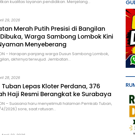
GU
kan kualitas layanan pendidikan. Menjelang…
ril 29, 2026
an Merah Putih Presisi di Bangilan
 Dibuka, Warga Sambong Lombok Kini
 Nyaman Menyeberang
MDN – Harapan panjang warga Dusun Sambong Lombok,
ilan, akhirnya terwujud. Jembatan…
ril 28, 2026
RU
 Tuban Lepas Kloter Perdana, 376
h Haji Resmi Berangkat ke Surabaya
MDN – Suasana haru menyelimuti halaman Pemkab Tuban,
/4/2026) sore, saat ratusan…