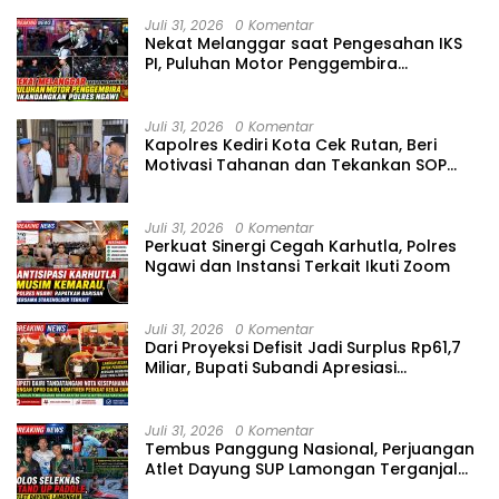
Juli 31, 2026
0 Komentar
Nekat Melanggar saat Pengesahan IKS
PI, Puluhan Motor Penggembira
Dikandangkan Polres Ngawi
Juli 31, 2026
0 Komentar
Kapolres Kediri Kota Cek Rutan, Beri
Motivasi Tahanan dan Tekankan SOP
Penjagaan
Juli 31, 2026
0 Komentar
Perkuat Sinergi Cegah Karhutla, Polres
Ngawi dan Instansi Terkait Ikuti Zoom
Juli 31, 2026
0 Komentar
Dari Proyeksi Defisit Jadi Surplus Rp61,7
Miliar, Bupati Subandi Apresiasi
Pembahasan APBD Sidoarjo 2025
Juli 31, 2026
0 Komentar
Tembus Panggung Nasional, Perjuangan
Atlet Dayung SUP Lamongan Terganjal
Biaya Keberangkatan