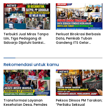
Terbukti Jual Miras Tanpa
Perkuat Birokrasi Berbasis
Izin, Tiga Pedagang di
Data, Pemkab Tuban
Sidoarjo Dijatuhi Sanksi
Gandeng ITS Gelar
Denda dalam Sidang
Pelatihan Excel
Tipiring
Intermediate ASN
Rekomendasi untuk kamu
Transformasi Layanan
Peksos Dinsos PM Tarakan;
Kesehatan Desa, Pemdes
“Perilaku Seksual