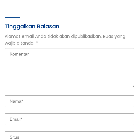
Denda dalam Sidang
Pelatihan Excel
Tipiring
Intermediate ASN
Tinggalkan Balasan
Alamat email Anda tidak akan dipublikasikan.
Ruas yang
wajib ditandai
*