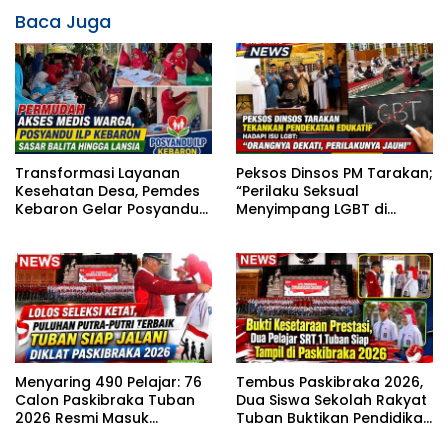
Baca Juga
Transformasi Layanan
Peksos Dinsos PM Tarakan;
Kesehatan Desa, Pemdes
“Perilaku Seksual
Kebaron Gelar Posyandu
Menyimpang LGBT di
ILP Lintas Usia
Sekitar Kita, Apa yang
Harus Dilakukan?”
Menyaring 490 Pelajar: 76
Tembus Paskibraka 2026,
Calon Paskibraka Tuban
Dua Siswa Sekolah Rakyat
2026 Resmi Masuk
Tuban Buktikan Pendidikan
Karantina
Inklusif Mampu Bersaing