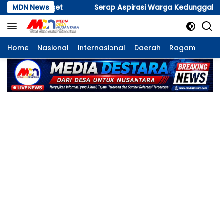
Langsung
ap Aspirasi Warga Kedunggalar, Kapolres Ngawi Pimpin For
MDN News
ke
konten
Home
Nasional
Internasional
Daerah
Ragam