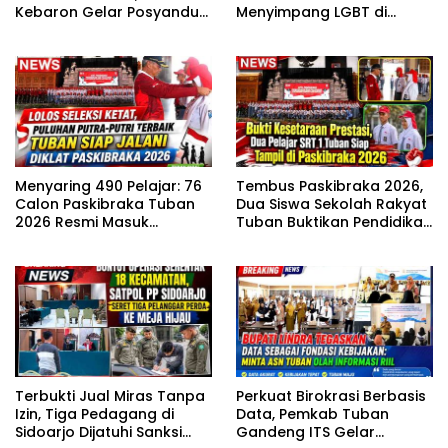
Kebaron Gelar Posyandu
Menyimpang LGBT di
ILP Lintas Usia
Sekitar Kita, Apa yang
Harus Dilakukan?”
Menyaring 490 Pelajar: 76
Tembus Paskibraka 2026,
Calon Paskibraka Tuban
Dua Siswa Sekolah Rakyat
2026 Resmi Masuk
Tuban Buktikan Pendidikan
Karantina
Inklusif Mampu Bersaing
Terbukti Jual Miras Tanpa
Perkuat Birokrasi Berbasis
Izin, Tiga Pedagang di
Data, Pemkab Tuban
Sidoarjo Dijatuhi Sanksi
Gandeng ITS Gelar