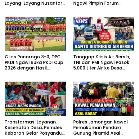
Ngawi Pimpin Forum
Layang-Layang Nusantara
Curhat Kamtibmas
di Tengah Kepungan
Gadget
Gilas Ponorogo 3-0, DPC
Tanggap Krisis Air Bersih,
PKDI Ngawi Buka PKDI Cup
TNI dan PMI Ngawi Pasok
2026 dengan Hasil
5.000 Liter Air ke Desa
Sempurna
Suruh
Polres Lamongan Kawal
Transformasi Layanan
Pemakaman Pendaki
Kesehatan Desa, Pemdes
Gunung Piramid Asal
Kebaron Gelar Posyandu
Babat
ILP Lintas Usia