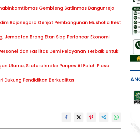
Bhabinkamtibmas Gembleng Satlinmas Bangunrejo
Kodim Bojonegoro Genjot Pembangunan Musholla Rest
g, Jembatan Brang Etan Siap Perlancar Ekonomi
Personel dan Fasilitas Demi Pelayanan Terbaik untuk
ngan Ulama, Silaturahmi ke Ponpes Al Falah Ploso
AN
i Dukung Pendidikan Berkualitas