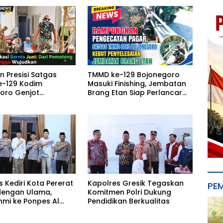
n Presisi Satgas
TMMD ke-129 Bojonegoro
-129 Kodim
Masuki Finishing, Jembatan
oro Genjot
Brang Etan Siap Perlancar
gunan Musholla
Ekonomi Desa Kesongo
ea Kesongo
 Kediri Kota Pererat
Kapolres Gresik Tegaskan
PE
 dengan Ulama,
Komitmen Polri Dukung
hmi ke Ponpes Al
Pendidikan Berkualitas
loso Perkuat
vitas Kamtibmas