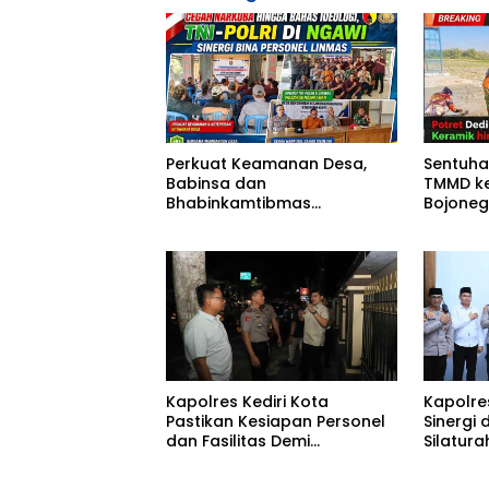
Perkuat Keamanan Desa,
Sentuha
Babinsa dan
TMMD ke
Bhabinkamtibmas
Bojoneg
Gembleng Satlinmas
Pemban
Bangunrejo Ngawi
Rest Ar
Kapolres Kediri Kota
Kapolres
Pastikan Kesiapan Personel
Sinergi
dan Fasilitas Demi
Silatura
Pelayanan Terbaik untuk
Falah P
Masyarakat
Kondusi