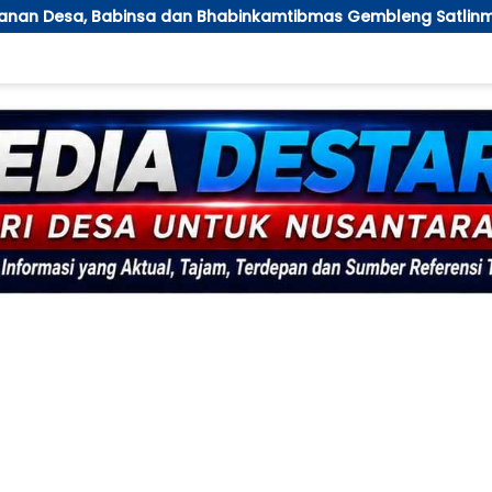
nkamtibmas Gembleng Satlinmas Bangunrejo Ngawi
P