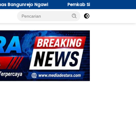
emkab Sidoarjo Gandeng IKA Unair dan Umsida Gelar Sidoar