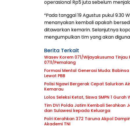
operasional Rp5 juta sebelum menjal
“Pada tanggal 19 Agustus pukul 9.30 
menanyakan kembali apakah bersedi
ditawarkan kemarin. Selanjutnya ko
mengumpulkan tim yang akan digunak
Berita Terkait
Wasev Korem 071/Wijayakusuma Tinjau P
0711/Pemalang
Formasi Mental Generasi Muda: Babinsa
Lewat PBB
Polisi Ngawi Bergerak Cepat Salurkan 
Kemarau
Lolos Seleksi Ketat, Siswa SMPN 1 Gurah 
Tim DVI Polda Jatim Kembali Serahkan 
dan Sulawesi kepada Keluarga
Polri Kerahkan 372 Taruna Akpol Dampi
Akademi TNI