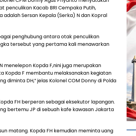
lonel CPM Donny Agus Priyanto menyatakan
bat penculikan Kacab BRI Cempaka Putih,
 adalah Sersan Kepala (Serka) N dan Kopral
bagai penghubung antara otak penculikan
angka tersebut yang pertama kali menawarkan
a N menelepon Kopda F,nini juga merupakan
ta Kopda F membantu melaksanakan kegiatan
 diminta DH,” jelas Kolonel COM Donny di Polda
 Kopda FH berperan sebagai eksekutor lapangan.
sung bertemu JP di sebuah kafe kawasan Jakarta
usun matang. Kopda FH kemudian meminta uang