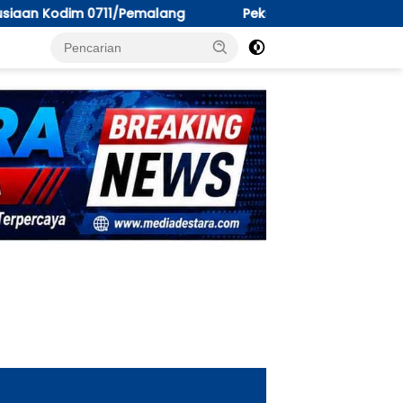
Peksos Dinsos PM Tarakan; “Perilaku Seksual Menyimp