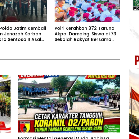
 Polda Jatim Kembali
Polri Kerahkan 372 Taruna
n Jenazah Korban
Akpol Dampingi Siswa di 73
ra Sentosa II Asal
Sekolah Rakyat Bersama
a dan Sulawesi
Taruna Akademi TNI
Keluarga
Formasi Mental Generasi Muda: Babinsa