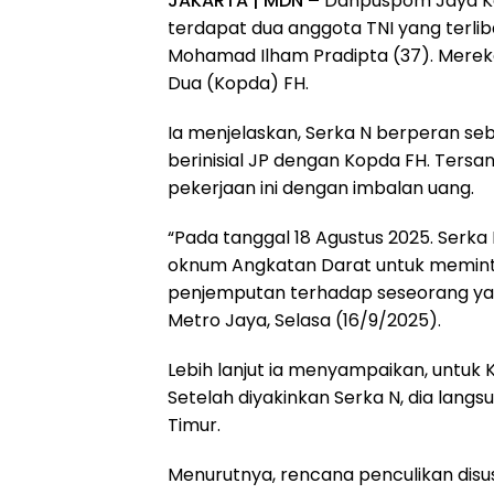
JAKARTA | MDN –
Danpuspom Jaya Ko
terdapat dua anggota TNI yang terli
Mohamad Ilham Pradipta (37). Mereka
Dua (Kopda) FH.
Ia menjelaskan, Serka N berperan se
berinisial JP dengan Kopda FH. Ters
pekerjaan ini dengan imbalan uang.
“Pada tanggal 18 Agustus 2025. Serk
oknum Angkatan Darat untuk memin
penjemputan terhadap seseorang yang
Metro Jaya, Selasa (16/9/2025).
Lebih lanjut ia menyampaikan, untuk
Setelah diyakinkan Serka N, dia lang
Timur.
Menurutnya, rencana penculikan dis