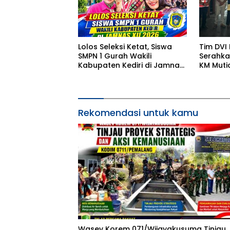
Lolos Seleksi Ketat, Siswa
Tim DVI
SMPN 1 Gurah Wakili
Serahka
Kabupaten Kediri di Jamnas
KM Mutia
XII 2026
Sumater
kepada 
Rekomendasi untuk kamu
Wasev Korem 071/Wijayakusuma Tinjau