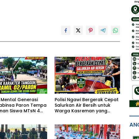
 Mental Generasi
Polisi Ngawi Bergerak Cepat
abinsa Paron Tempa
Salurkan Air Bersih untuk
linan Siswa MTsN 4
Warga Kasreman yang
ewat PBB
Terdampak Kemarau
AN