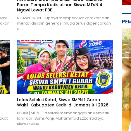
Paron Tempa Kedisiplinan Siswa MTsN 4
Ngawi Lewat PBB
uasi
NGAWI | MDN – Upaya memperkuat karakter dan
PE
nakan
mental disiplin generasi muda terus digencarkan
di…
r
Lolos Seleksi Ketat, Siswa SMPN 1 Gurah
Wakili Kabupaten Kediri di Jamnas XII 2026
KEDIRI | MDN – Prestasi membanggakan kembali
akat
lahir dari Bumi Panji. Muhammad Ezzarraditya,
siswa kelas…