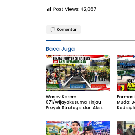
Post Views:
42,067
Komentar
Baca Juga
Wasev Korem
Formasi
071/Wijayakusuma Tinjau
Muda: B
Proyek Strategis dan Aksi
Kedisip
Kemanusiaan Kodim
Ngawi L
0711/Pemalang