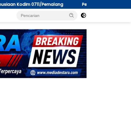
Peksos Dinsos PM Tarakan; “Perilaku Seksual Menyimpa