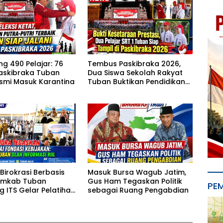
g 490 Pelajar: 76
Tembus Paskibraka 2026,
askibraka Tuban
Dua Siswa Sekolah Rakyat
smi Masuk Karantina
Tuban Buktikan Pendidikan
Inklusif Mampu Bersaing
Birokrasi Berbasis
Masuk Bursa Wagub Jatim,
emkab Tuban
Gus Ham Tegaskan Politik
PE
 ITS Gelar Pelatihan
sebagai Ruang Pengabdian
ntermediate ASN