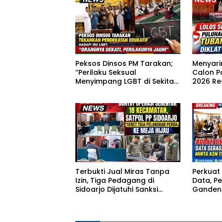
Peksos Dinsos PM Tarakan;
Menyarin
“Perilaku Seksual
Calon P
Menyimpang LGBT di Sekitar
2026 Re
Kita, Apa yang Harus
Dilakukan?”
Terbukti Jual Miras Tanpa
Perkuat 
Izin, Tiga Pedagang di
Data, P
Sidoarjo Dijatuhi Sanksi
Gandeng
Denda dalam Sidang Tipiring
Excel I