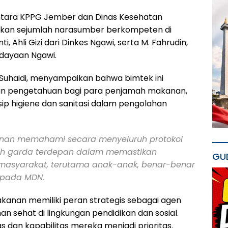
 antara KPPG Jember dan Dinas Kesehatan
kan sejumlah narasumber berkompeten di
, Ahli Gizi dari Dinkes Ngawi, serta M. Fahrudin,
udayaan Ngawi.
uhaidi, menyampaikan bahwa bimtek ini
an pengetahuan bagi para penjamah makanan,
ip higiene dan sanitasi dalam pengolahan
anan memahami secara menyeluruh protokol
h garda terdepan dalam memastikan
GU
masyarakat, terutama anak-anak, benar-benar
kepada MDN.
nan memiliki peran strategis sebagai agen
sehat di lingkungan pendidikan dan sosial.
s dan kapabilitas mereka menjadi prioritas.