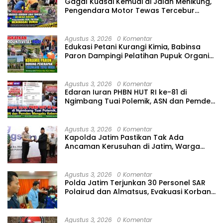
Gagal Kuasai Kemudi di Jalan Menikung,
Pengendara Motor Tewas Tercebur
Sungai di Solokuro Lamongan
Agustus 3, 2026
0 Komentar
Edukasi Petani Kurangi Kimia, Babinsa
Paron Dampingi Pelatihan Pupuk Organik
di Jeblogan
Agustus 3, 2026
0 Komentar
Edaran Iuran PHBN HUT RI ke-81 di
Ngimbang Tuai Polemik, ASN dan Pemdes
Mengaku Keberatan
Agustus 3, 2026
0 Komentar
Kapolda Jatim Pastikan Tak Ada
Ancaman Kerusuhan di Jatim, Warga
Diminta Tak Percaya Hoaks
Agustus 3, 2026
0 Komentar
Polda Jatim Terjunkan 30 Personel SAR
Polairud dan Almatsus, Evakuasi Korban
KMP Mutiara Sentosa 2
Agustus 3, 2026
0 Komentar