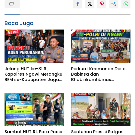
Baca Juga
Jelang HUT ke-81 RI,
Perkuat Keamanan Desa,
Kapolres Ngawi Merangkul
Babinsa dan
BEM se-Kabupaten Jaga
Bhabinkamtibmas
Kondusivitas
Gembleng Satlinmas
Bangunrejo Ngawi
Sambut HUT RI, Para Pacer
Sentuhan Presisi Satgas