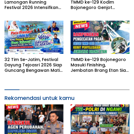
Lamongan Running
TMMD ke-129 Kodim
Festival 2026 Intensifkan
Bojonegoro Genjot
Latihan di Stadion
Pembangunan Musholla
Surajaya
Rest Area Kesongo
32 Tim Se-Jatim, Festival
TMMD ke-129 Bojonegoro
Dayung Tejoasri 2026 Siap
Masuki Finishing,
Guncang Bengawan Mati
Jembatan Brang Etan Siap
Lamongan
Perlancar Ekonomi Desa
Kesongo
Rekomendasi untuk kamu