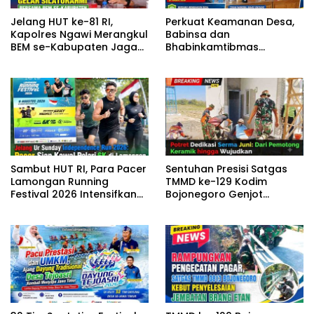
Jelang HUT ke-81 RI,
Perkuat Keamanan Desa,
Kapolres Ngawi Merangkul
Babinsa dan
BEM se-Kabupaten Jaga
Bhabinkamtibmas
Kondusivitas
Gembleng Satlinmas
Bangunrejo Ngawi
Sambut HUT RI, Para Pacer
Sentuhan Presisi Satgas
Lamongan Running
TMMD ke-129 Kodim
Festival 2026 Intensifkan
Bojonegoro Genjot
Latihan di Stadion
Pembangunan Musholla
Surajaya
Rest Area Kesongo