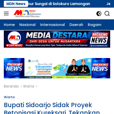
Langsung
okuro Lamongan
MDN News
Jelang HUT ke-81 RI, Kapolres Ngawi
ke
konten
Home
Nasional
Internasional
Daerah
Ragam
Beranda
Warta
Warta
Bupati Sidoarjo Sidak Proyek
Betonisasi Kureksari, Tekankan