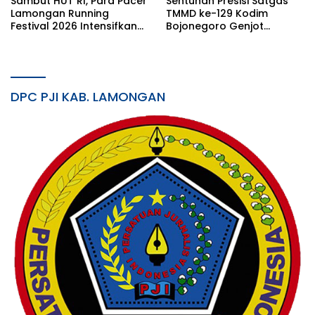
Sambut HUT RI, Para Pacer
Sentuhan Presisi Satgas
Lamongan Running
TMMD ke-129 Kodim
Festival 2026 Intensifkan
Bojonegoro Genjot
Latihan di Stadion
Pembangunan Musholla
Surajaya
Rest Area Kesongo
DPC PJI KAB. LAMONGAN