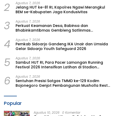
2
Agustus 7, 2026
Jelang HUT ke-81 RI, Kapolres Ngawi Merangkul
BEM se-Kabupaten Jaga Kondusivitas
3
Agustus 7, 2026
Perkuat Keamanan Desa, Babinsa dan
Bhabinkamtibmas Gembleng Satlinmas
Bangunrejo Ngawi
4
Agustus 7, 2026
Pemkab Sidoarjo Gandeng IKA Unair dan Umsida
Gelar Sidoarjo Youth Safeguard 2026
5
Agustus 7, 2026
Sambut HUT RI, Para Pacer Lamongan Running
Festival 2026 Intensifkan Latihan di Stadion
Surajaya
6
Agustus 7, 2026
Sentuhan Presisi Satgas TMMD ke-129 Kodim
Bojonegoro Genjot Pembangunan Musholla Rest
Area Kesongo
Popular
Agustus 10, 2026
0 Komentar