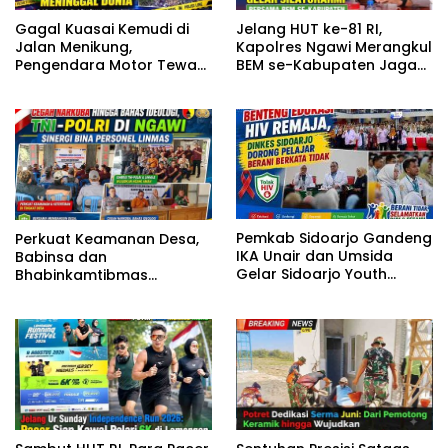
Gagal Kuasai Kemudi di
Jelang HUT ke-81 RI,
Jalan Menikung,
Kapolres Ngawi Merangkul
Pengendara Motor Tewas
BEM se-Kabupaten Jaga
Tercebur Sungai di
Kondusivitas
Solokuro Lamongan
Pemkab Sidoarjo Gandeng
Perkuat Keamanan Desa,
IKA Unair dan Umsida
Babinsa dan
Gelar Sidoarjo Youth
Bhabinkamtibmas
Safeguard 2026
Gembleng Satlinmas
Bangunrejo Ngawi