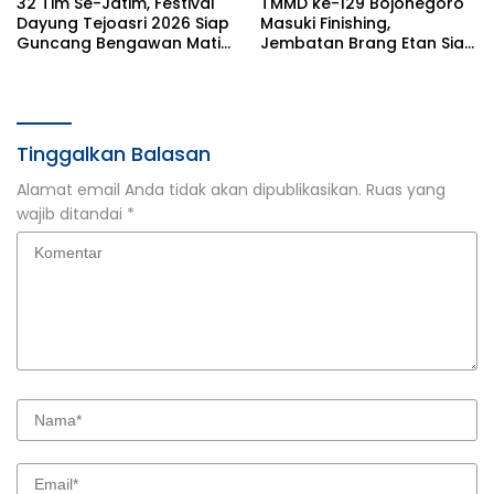
32 Tim Se-Jatim, Festival
TMMD ke-129 Bojonegoro
Dayung Tejoasri 2026 Siap
Masuki Finishing,
Guncang Bengawan Mati
Jembatan Brang Etan Siap
Lamongan
Perlancar Ekonomi Desa
Kesongo
Tinggalkan Balasan
Alamat email Anda tidak akan dipublikasikan.
Ruas yang
wajib ditandai
*