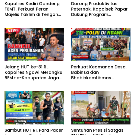
Kapolres Kediri Gandeng
Dorong Produktivitas
FKMT, Perkuat Peran
Peternak, Kapolsek Papar
Majelis Taklim di Tengah
Dukung Program
Masyarakat
Ketahanan Pangan
Jelang HUT ke-81 RI,
Perkuat Keamanan Desa,
Kapolres Ngawi Merangkul
Babinsa dan
BEM se-Kabupaten Jaga
Bhabinkamtibmas
Kondusivitas
Gembleng Satlinmas
Bangunrejo Ngawi
Sambut HUT RI, Para Pacer
Sentuhan Presisi Satgas