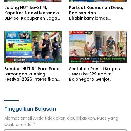
Jelang HUT ke-81 RI,
Perkuat Keamanan Desa,
Kapolres Ngawi Merangkul
Babinsa dan
BEM se-Kabupaten Jaga
Bhabinkamtibmas
Kondusivitas
Gembleng Satlinmas
Bangunrejo Ngawi
Sambut HUT RI, Para Pacer
Sentuhan Presisi Satgas
Lamongan Running
TMMD ke-129 Kodim
Festival 2026 Intensifkan
Bojonegoro Genjot
Latihan di Stadion
Pembangunan Musholla
Surajaya
Rest Area Kesongo
Tinggalkan Balasan
Alamat email Anda tidak akan dipublikasikan.
Ruas yang
wajib ditandai
*