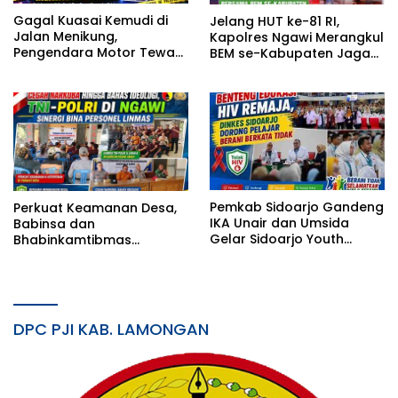
Gagal Kuasai Kemudi di
Jelang HUT ke-81 RI,
Jalan Menikung,
Kapolres Ngawi Merangkul
Pengendara Motor Tewas
BEM se-Kabupaten Jaga
Tercebur Sungai di
Kondusivitas
Solokuro Lamongan
Pemkab Sidoarjo Gandeng
Perkuat Keamanan Desa,
IKA Unair dan Umsida
Babinsa dan
Gelar Sidoarjo Youth
Bhabinkamtibmas
Safeguard 2026
Gembleng Satlinmas
Bangunrejo Ngawi
DPC PJI KAB. LAMONGAN