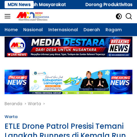
Langsung
MDN News
Dorong Produktivitas Peternak, Kapolsek Papar Duku
ke
konten
Home
Nasional
Internasional
Daerah
Ragam
Beranda
Warta
Warta
ETLE Drone Patrol Presisi Temani
Langkah Runners di Kemala Run