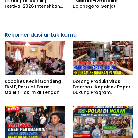
Lamongan Running
TMMD ke-129 Kodim
Festival 2026 Intensifkan
Bojonegoro Genjot
Latihan di Stadion
Pembangunan Musholla
Surajaya
Rest Area Kesongo
Rekomendasi untuk kamu
Kapolres Kediri Gandeng
Dorong Produktivitas
FKMT, Perkuat Peran
Peternak, Kapolsek Papar
Majelis Taklim di Tengah
Dukung Program
Masyarakat
Ketahanan Pangan