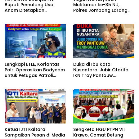
Bupati Pemalang Usai
Muktamar ke-35 NU,
Anom Ditetapkan
Polres Jombang Larang
Tersangka KPK
Karnaval dan Sound
Horeg
Lengkapi ETLE, Korlantas
Duka di Ibu Kota
Polri Operasikan Bodycam
Nusantara: Jubir Otorita
untuk Petugas Patroli
IKN Troy Pantouw
Lapangan
Meninggal Dunia
Ketua IJTI Kaltara
Sengketa HGU PTPN VII
Sampaikan Pesan di Media
Krawo, Camat Betung