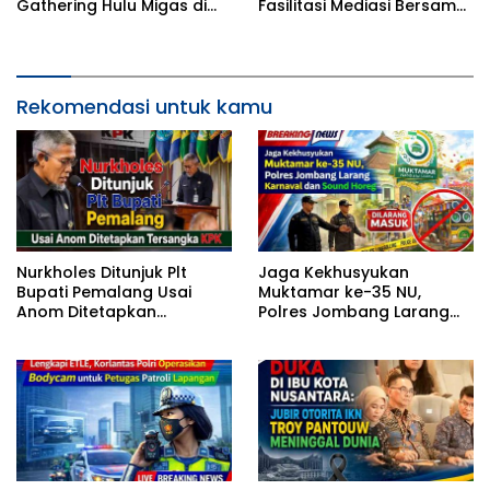
Gathering Hulu Migas di
Fasilitasi Mediasi Bersama
Tarakan
Poktan PMRA
Rekomendasi untuk kamu
Nurkholes Ditunjuk Plt
Jaga Kekhusyukan
Bupati Pemalang Usai
Muktamar ke-35 NU,
Anom Ditetapkan
Polres Jombang Larang
Tersangka KPK
Karnaval dan Sound
Horeg