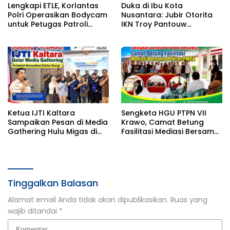
Lengkapi ETLE, Korlantas
Duka di Ibu Kota
Polri Operasikan Bodycam
Nusantara: Jubir Otorita
untuk Petugas Patroli
IKN Troy Pantouw
Lapangan
Meninggal Dunia
Ketua IJTI Kaltara
Sengketa HGU PTPN VII
Sampaikan Pesan di Media
Krawo, Camat Betung
Gathering Hulu Migas di
Fasilitasi Mediasi Bersama
Tarakan
Poktan PMRA
Tinggalkan Balasan
Alamat email Anda tidak akan dipublikasikan.
Ruas yang
wajib ditandai
*