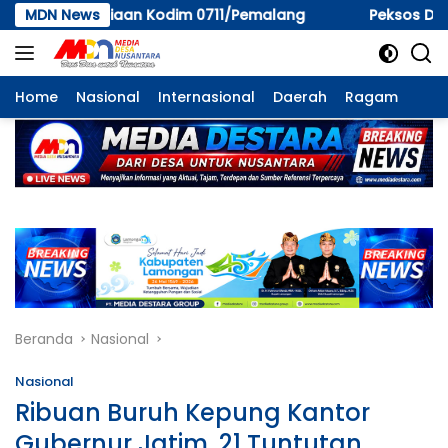
Langsung
/Pemalang
MDN News
Peksos Dinsos PM Tarakan; “Perilaku Seksua
ke
konten
Home
Nasional
Internasional
Daerah
Ragam
Beranda
Nasional
Nasional
Ribuan Buruh Kepung Kantor
Gubernur Jatim, 21 Tuntutan