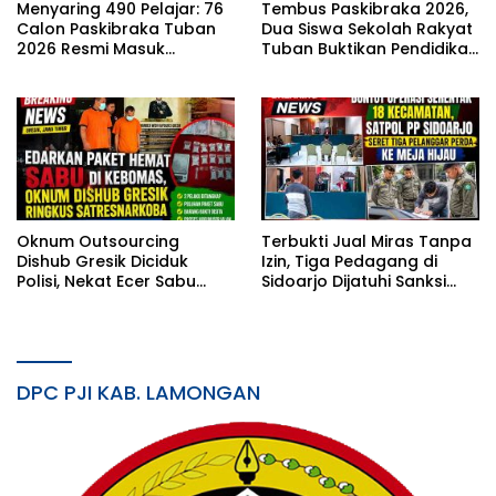
Menyaring 490 Pelajar: 76
Tembus Paskibraka 2026,
Calon Paskibraka Tuban
Dua Siswa Sekolah Rakyat
2026 Resmi Masuk
Tuban Buktikan Pendidikan
Karantina
Inklusif Mampu Bersaing
Oknum Outsourcing
Terbukti Jual Miras Tanpa
Dishub Gresik Diciduk
Izin, Tiga Pedagang di
Polisi, Nekat Ecer Sabu
Sidoarjo Dijatuhi Sanksi
Jaringan Bangkalan
Denda dalam Sidang
Tipiring
DPC PJI KAB. LAMONGAN