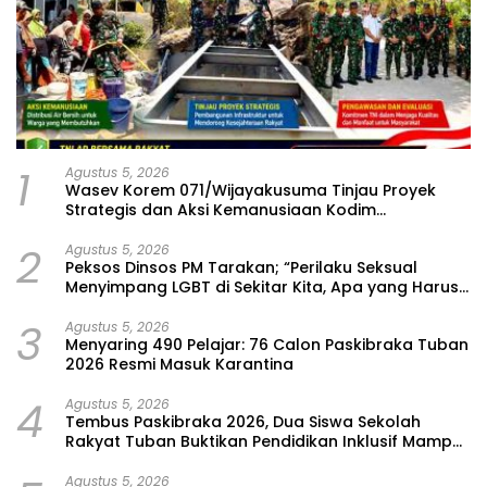
1
Agustus 5, 2026
Wasev Korem 071/Wijayakusuma Tinjau Proyek
Strategis dan Aksi Kemanusiaan Kodim
0711/Pemalang
2
Agustus 5, 2026
Peksos Dinsos PM Tarakan; “Perilaku Seksual
Menyimpang LGBT di Sekitar Kita, Apa yang Harus
Dilakukan?”
3
Agustus 5, 2026
Menyaring 490 Pelajar: 76 Calon Paskibraka Tuban
2026 Resmi Masuk Karantina
4
Agustus 5, 2026
Tembus Paskibraka 2026, Dua Siswa Sekolah
Rakyat Tuban Buktikan Pendidikan Inklusif Mampu
Bersaing
Agustus 5, 2026