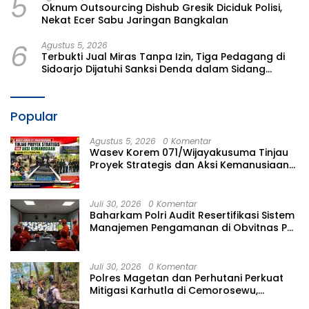
5
Oknum Outsourcing Dishub Gresik Diciduk Polisi,
Nekat Ecer Sabu Jaringan Bangkalan
6
Agustus 5, 2026
Terbukti Jual Miras Tanpa Izin, Tiga Pedagang di
Sidoarjo Dijatuhi Sanksi Denda dalam Sidang
Tipiring
Popular
Agustus 5, 2026
0 Komentar
Wasev Korem 071/Wijayakusuma Tinjau
Proyek Strategis dan Aksi Kemanusiaan
Kodim 0711/Pemalang
Juli 30, 2026
0 Komentar
Baharkam Polri Audit Resertifikasi Sistem
Manajemen Pengamanan di Obvitnas PT
TPPI Tuban Jatim
Juli 30, 2026
0 Komentar
Polres Magetan dan Perhutani Perkuat
Mitigasi Karhutla di Cemorosewu,
Bangun Ilaran Api Sejauh 1,8 Km