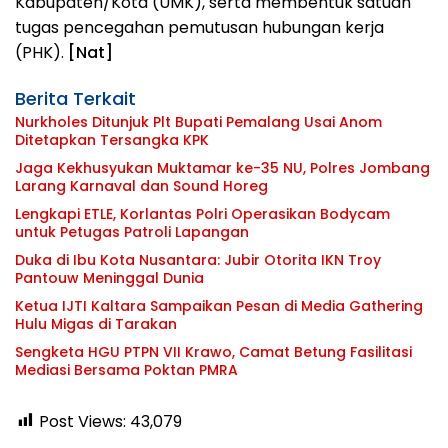
Kabupaten/Kota (UMK), serta membentuk satuan
tugas pencegahan pemutusan hubungan kerja
(PHK).
[Nat]
Berita Terkait
Nurkholes Ditunjuk Plt Bupati Pemalang Usai Anom
Ditetapkan Tersangka KPK
Jaga Kekhusyukan Muktamar ke-35 NU, Polres Jombang
Larang Karnaval dan Sound Horeg
Lengkapi ETLE, Korlantas Polri Operasikan Bodycam
untuk Petugas Patroli Lapangan
Duka di Ibu Kota Nusantara: Jubir Otorita IKN Troy
Pantouw Meninggal Dunia
Ketua IJTI Kaltara Sampaikan Pesan di Media Gathering
Hulu Migas di Tarakan
Sengketa HGU PTPN VII Krawo, Camat Betung Fasilitasi
Mediasi Bersama Poktan PMRA
Post Views:
43,079