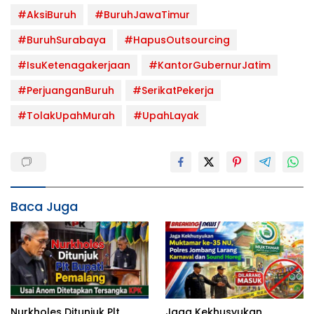
#AksiBuruh
#BuruhJawaTimur
#BuruhSurabaya
#HapusOutsourcing
#IsuKetenagakerjaan
#KantorGubernurJatim
#PerjuanganBuruh
#SerikatPekerja
#TolakUpahMurah
#UpahLayak
Baca Juga
Nurkholes Ditunjuk Plt
Jaga Kekhusyukan