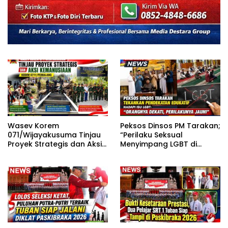
Peksos Dinsos PM Tarakan;
Wasev Korem
“Perilaku Seksual
071/Wijayakusuma Tinjau
Menyimpang LGBT di
Proyek Strategis dan Aksi
Sekitar Kita, Apa yang
Kemanusiaan Kodim
Harus Dilakukan?”
0711/Pemalang