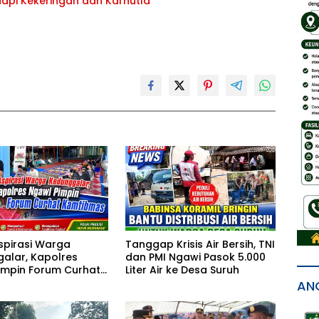
api Kekeringan dan Karhutla
spirasi Warga
Tanggap Krisis Air Bersih, TNI
alar, Kapolres
dan PMI Ngawi Pasok 5.000
impin Forum Curhat
Liter Air ke Desa Suruh
mas
AN