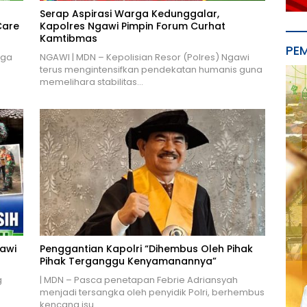
Serap Aspirasi Warga Kedunggalar,
Care
Kapolres Ngawi Pimpin Forum Curhat
Kamtibmas
PE
aga
NGAWI | MDN – Kepolisian Resor (Polres) Ngawi
terus mengintensifkan pendekatan humanis guna
memelihara stabilitas…
gawi
Penggantian Kapolri “Dihembus Oleh Pihak
Pihak Terganggu Kenyamanannya”
g
| MDN – Pasca penetapan Febrie Adriansyah
menjadi tersangka oleh penyidik Polri, berhembus
kencang isu…