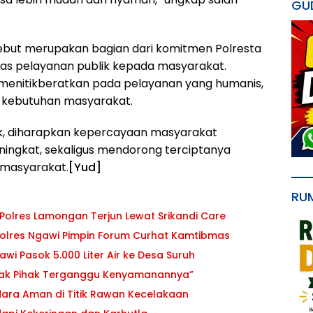
GU
sebut merupakan bagian dari komitmen Polresta
as pelayanan publik kepada masyarakat.
 menitikberatkan pada pelayanan yang humanis,
ap kebutuhan masyarakat.
k, diharapkan kepercayaan masyarakat
meningkat, sekaligus mendorong terciptanya
h masyarakat.
[Yud]
RU
Polres Lamongan Terjun Lewat Srikandi Care
polres Ngawi Pimpin Forum Curhat Kamtibmas
awi Pasok 5.000 Liter Air ke Desa Suruh
ihak Pihak Terganggu Kenyamanannya”
dara Aman di Titik Rawan Kecelakaan