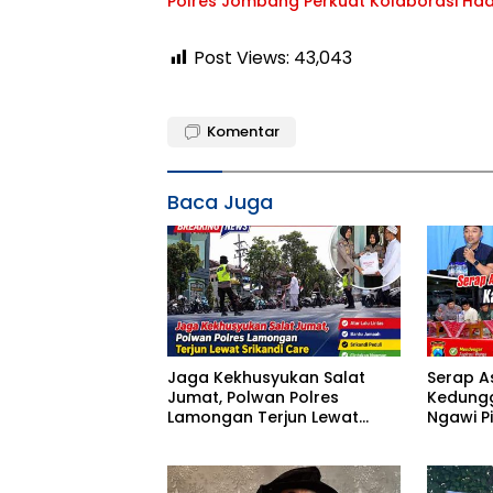
Polres Jombang Perkuat Kolaborasi Had
Post Views:
43,043
Komentar
Baca Juga
Jaga Kekhusyukan Salat
Serap A
Jumat, Polwan Polres
Kedungg
Lamongan Terjun Lewat
Ngawi P
Srikandi Care
Kamtib