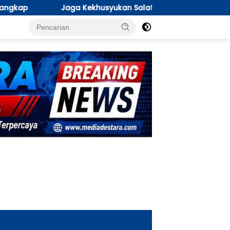
husyukan Salat Jumat, Polwan Polres Lamongan Terjun Lewat