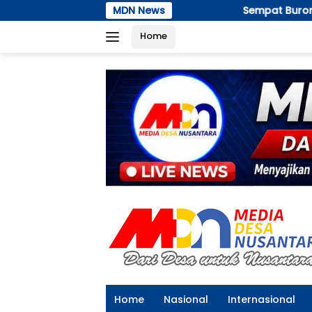
Langsung
Sempat Buron 4 Bulan, Pelaku Pengania
MDN News
ke
Home
konten
Home
Nasional
Internasional