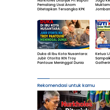
Nurkholes Ditunjuk Plt Bupati
Jaga K
Pemalang Usai Anom
Muktama
Ditetapkan Tersangka KPK
Jombang
dan Sou
Duka di Ibu Kota Nusantara:
Ketua IJ
Jubir Otorita IKN Troy
Sampaik
Pantouw Meninggal Dunia
Gatheri
Taraka
Rekomendasi untuk kamu