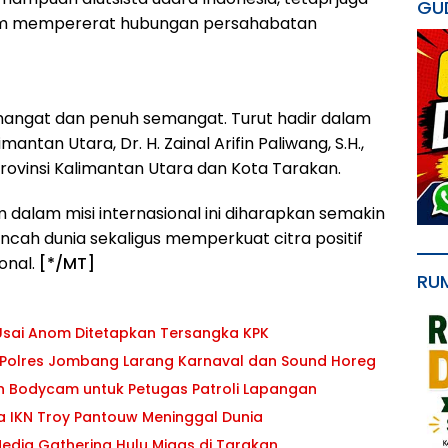
GU
lam mempererat hubungan persahabatan
angat dan penuh semangat. Turut hadir dalam
tan Utara, Dr. H. Zainal Arifin Paliwang, S.H.,
rovinsi Kalimantan Utara dan Kota Tarakan.
 dalam misi internasional ini diharapkan semakin
ah dunia sekaligus memperkuat citra positif
onal.
[*/MT]
RU
 Usai Anom Ditetapkan Tersangka KPK
Polres Jombang Larang Karnaval dan Sound Horeg
kan Bodycam untuk Petugas Patroli Lapangan
ta IKN Troy Pantouw Meninggal Dunia
Media Gathering Hulu Migas di Tarakan