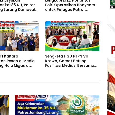
ekhusyukan
Lengkapi ETLE, Korlantas
r ke-35 NU, Polres
Polri Operasikan Bodycam
 Larang Karnaval
untuk Petugas Patroli
nd Horeg
Lapangan
TI Kaltara
Sengketa HGU PTPN VII
an Pesan di Media
Krawo, Camat Betung
ng Hulu Migas di
Fasilitasi Mediasi Bersama
n
Poktan PMRA