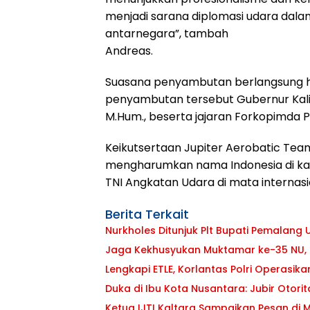
menjadi sarana diplomasi udara da
antarnegara”, tambah
Andreas.
Suasana penyambutan berlangsung h
penyambutan tersebut Gubernur Kaliman
M.Hum., beserta jajaran Forkopimda P
Keikutsertaan Jupiter Aerobatic Team
mengharumkan nama Indonesia di kanc
TNI Angkatan Udara di mata internasi
Berita Terkait
Nurkholes Ditunjuk Plt Bupati Pemalang
Jaga Kekhusyukan Muktamar ke-35 NU, 
Lengkapi ETLE, Korlantas Polri Operasi
Duka di Ibu Kota Nusantara: Jubir Otori
Ketua IJTI Kaltara Sampaikan Pesan di 