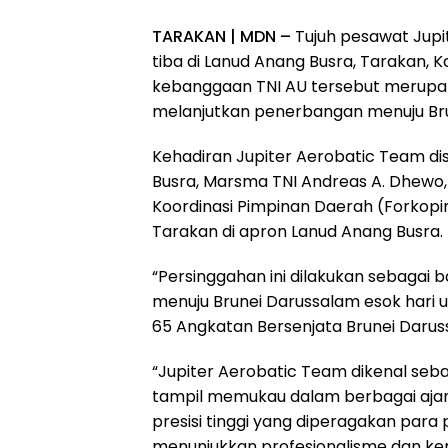
TARAKAN | MDN –
Tujuh pesawat Jupi
tiba di Lanud Anang Busra, Tarakan, 
kebanggaan TNI AU tersebut merupa
melanjutkan penerbangan menuju Bru
Kehadiran Jupiter Aerobatic Team d
Busra, Marsma TNI Andreas A. Dhewo, 
Koordinasi Pimpinan Daerah (Forkopi
Tarakan di apron Lanud Anang Busra.
“Persinggahan ini dilakukan sebagai 
menuju Brunei Darussalam esok hari u
65 Angkatan Bersenjata Brunei Daruss
“Jupiter Aerobatic Team dikenal seb
tampil memukau dalam berbagai ajan
presisi tinggi yang diperagakan para
menunjukkan profesionalisme dan kem