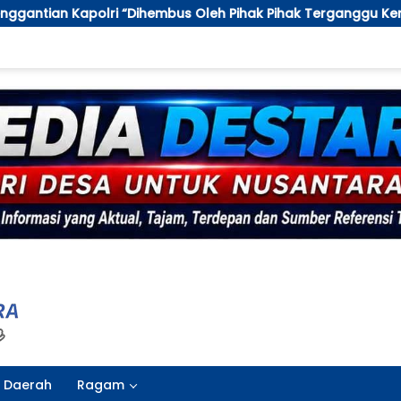
us Oleh Pihak Pihak Terganggu Kenyamanannya”
Polr
Daerah
Ragam