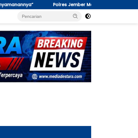
es Jember Masifkan Edukasi Berkendara Aman di Titik Rawan