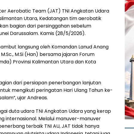
ter Aerobatic Team (JAT) TNI Angkatan Udara
Kalimantan Utara, Kedatangan tim aerobatik
kan bagian dari persinggahan sebelum
nei Darussalam. Kamis (28/5/2026).
isambut langsung oleh Komandan Lanud Anang
M.Sc., M.Si (Han) bersama jajaran Forum
mda) Provinsi Kalimantan Utara dan Kota
bagian dari persiapan penerbangan lanjutan
ntuk mengikuti peringatan Hari Ulang Tahun ke-
alam”, ujar Andreas.
agai duta udara TNI Angkatan Udara yang kerap
g internasional. Melalui manuver-manuver
 penerbang terbaik TNI AU, JAT tidak hanya
ampuan alutsista udara Indonesia, tetapi juga