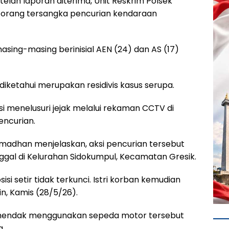
telah laporan diterima, Unit Reskrim Polsek
 orang tersangka pencurian kendaraan
sing-masing berinisial AEN (24) dan AS (17)
diketahui merupakan residivis kasus serupa.
si menelusuri jejak melalui rekaman CCTV di
encurian.
amadhan menjelaskan, aksi pencurian tersebut
gal di Kelurahan Sidokumpul, Kecamatan Gresik.
isi setir tidak terkunci. Istri korban kemudian
n, Kamis (28/5/26).
ng hendak menggunakan sepeda motor tersebut
g.