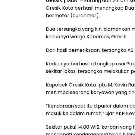
GRESIK | MDN
– Kurang dari 24 jam se
Gresik Kota berhasil menangkap Dua
bermotor (curanmor).
Dua tersangka yang kini diamankan ma
keduanya warga Kebomas, Gresik.
Dari hasil pemeriksaan, tersangka AS 
Keduanya berhasil ditangkap usai Poli
sekitar lokasi tersangka melakukan p
Kapolsek Gresik Kota Iptu M. Kevin R
menimpa seorang karyawan yang ting
“Kendaraan saat itu diparkir dalam pos
masuk ke dalam rumah,” ujar AKP Kevi
Sekitar pukul 14.00 WIB, korban ya
mendapati kendaraannya telah hilan