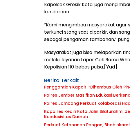
Kapolsek Gresik Kota juga mengimba
kendaraan.
“Kami mengimbau masyarakat agar s
terkunci stang saat diparkir, dan s
sebagai pengaman tambahan,” pungka
Masyarakat juga bisa melaporkan ti
melalui layanan Lapor Cak Rama Wha
Kepolisian 110 bebas pulsa.
[Yud]
Berita Terkait
Penggantian Kapolri “Dihembus Oleh P
Polres Jember Masifkan Edukasi Berken
Polres Jombang Perkuat Kolaborasi Had
Kapolres Kediri Kota Jalin Silaturahmi d
Kondusivitas Daerah
Perkuat Ketahanan Pangan, Bhabinkamt