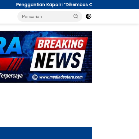
lri “Dihembus Oleh Pihak Pihak Terganggu Kenyamanannya”